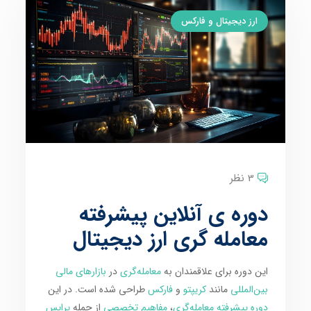
ارز دیجیتال و فارکس
3 نظر
دوره ی آنلاین پیشرفته
معامله گری ارز دیجیتال
این دوره برای علاقمندان به
معامله‌گری
در
بازارهای مالی
بین‌المللی
مانند
کریپتو
و
فارکس
طراحی شده است. در این
دوره پیشرفته معامله‌گری
،
مفاهیم تخصصی
از جمله
پرایس