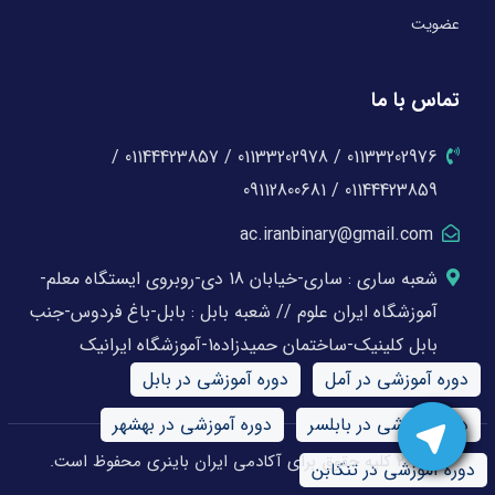
عضویت
تماس با ما
01133202976 / 01133202978 / 01144423857 /
01144423859 / 09112800681
ac.iranbinary@gmail.com
شعبه ساری : ساری-خیابان 18 دی-روبروی ایستگاه معلم-
آموزشگاه ایران علوم // شعبه بابل : بابل-باغ فردوس-جنب
بابل کلینیک-ساختمان حمیدزاده1-آموزشگاه ایرانیک
دوره آموزشی در آمل
دوره آموزشی در بابل
دوره آموزشی در بابلسر
دوره آموزشی در بهشهر
© 2026 کلیه حقوق برای آکادمی ایران باینری محفوظ است.
دوره آموزشی در تنکابن