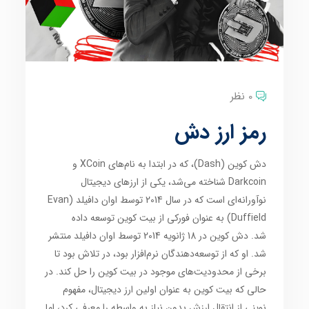
0 نظر
رمز ارز دش
دش کوین (Dash)، که در ابتدا به نام‌های XCoin و
Darkcoin شناخته می‌شد، یکی از ارزهای دیجیتال
نوآورانه‌ای است که در سال 2014 توسط اوان دافیلد (Evan
Duffield) به عنوان فورکی از بیت کوین توسعه داده
شد. دش کوین در 18 ژانویه 2014 توسط اوان دافیلد منتشر
شد. او که از توسعه‌دهندگان نرم‌افزار بود، در تلاش بود تا
برخی از محدودیت‌های موجود در بیت کوین را حل کند. در
حالی که بیت کوین به عنوان اولین ارز دیجیتال، مفهوم
نوینی از انتقال ارزش بدون نیاز به واسطه را معرفی کرد، اما