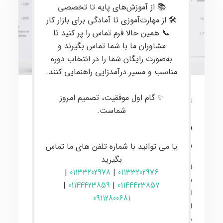
📚 از آموزش‌های پایه تا تخصصی
🛠 از مهارت‌آموزی تا آمادگی برای بازار کار
📞 همین حالا فرم تماس را پر کنید تا
مشاوران ما با شما تماس بگیرند و
به‌صورت رایگان شما را در انتخاب دوره
مناسب و مسیر درآمدزایی راهنمایی کنند.
✨ گام اول موفقیت، تصمیم امروز
8 نظر
شماست.
دوره ی حضوری پیشرفته
معامله گری ارز دیجیتال
یا می توانید با شماره تلفن های ما تماس
بگیرید
این دوره برای علاقمندان به
معاملات در بازارهای مالی
|
01133202978
|
01133202976
بین‌المللی
مانند
کریپتو
و
فارکس
ارائه می‌شود. در این
دوره
|
01144423859
|
01144423857
آموزشی پیشرفته
، مفاهیم کلیدی و تخصصی مانند
پرایس
09112800681
اکشن
،
تحلیل تکنیکال پیشرفته
،
تحلیل فاندامنتال عمیق
،
مدیریت سرمایه حرفه‌ای
، و
روانشناسی معاملات
به طور