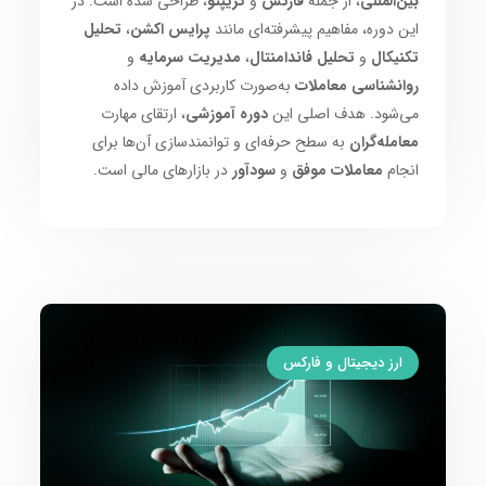
بین‌المللی
، از جمله
فارکس
و
کریپتو
، طراحی شده است. در
این دوره، مفاهیم پیشرفته‌ای مانند
پرایس اکشن
،
تحلیل
تکنیکال
و
تحلیل فاندامنتال
،
مدیریت سرمایه
و
روانشناسی معاملات
به‌صورت کاربردی آموزش داده
می‌شود. هدف اصلی این
دوره آموزشی
، ارتقای مهارت
معامله‌گران
به سطح حرفه‌ای و توانمندسازی آن‌ها برای
انجام
معاملات موفق
و
سودآور
در بازارهای مالی است.
ارز دیجیتال و فارکس