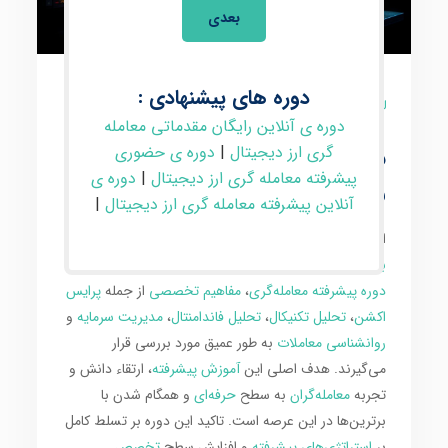
بعدی
دوره های پیشنهادی :
3 نظر
دوره ی آنلاین رایگان مقدماتی معامله
دوره ی آنلاین پیشرفته
گری ارز دیجیتال
|
دوره ی حضوری
پیشرفته معامله گری ارز دیجیتال
|
دوره ی
معامله گری ارز دیجیتال
آنلاین پیشرفته معامله گری ارز دیجیتال
|
این دوره برای علاقمندان به
معامله‌گری
در
بازارهای مالی
بین‌المللی
مانند
کریپتو
و
فارکس
طراحی شده است. در این
دوره پیشرفته معامله‌گری
،
مفاهیم تخصصی
از جمله
پرایس
اکشن
،
تحلیل تکنیکال
،
تحلیل فاندامنتال
،
مدیریت سرمایه
و
روانشناسی معاملات
به طور عمیق مورد بررسی قرار
می‌گیرند. هدف اصلی این
آموزش پیشرفته
، ارتقاء دانش و
تجربه
معامله‌گران
به سطح
حرفه‌ای
و همگام شدن با
برترین‌ها در این عرصه است. تاکید این دوره بر تسلط کامل
بر
استراتژی‌های پیشرفته
و افزایش سطح
تخصص