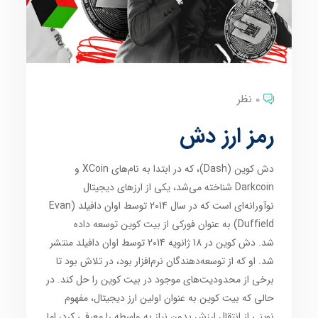
0 نظر
رمز ارز دش
دش کوین (Dash)، که در ابتدا به نام‌های XCoin و
Darkcoin شناخته می‌شد، یکی از ارزهای دیجیتال
نوآورانه‌ای است که در سال 2014 توسط اوان دافیلد (Evan
Duffield) به عنوان فورکی از بیت کوین توسعه داده
شد. دش کوین در 18 ژانویه 2014 توسط اوان دافیلد منتشر
شد. او که از توسعه‌دهندگان نرم‌افزار بود، در تلاش بود تا
برخی از محدودیت‌های موجود در بیت کوین را حل کند. در
حالی که بیت کوین به عنوان اولین ارز دیجیتال، مفهوم
نوینی از انتقال ارزش بدون نیاز به واسطه را معرفی کرد، اما