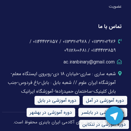
عضویت
تماس با ما
01133202976 / 01133202978 / 01144423857 /
01144423859 / 09112800681
ac.iranbinary@gmail.com
شعبه ساری : ساری-خیابان 18 دی-روبروی ایستگاه معلم-
آموزشگاه ایران علوم // شعبه بابل : بابل-باغ فردوس-جنب
بابل کلینیک-ساختمان حمیدزاده1-آموزشگاه ایرانیک
دوره آموزشی در آمل
دوره آموزشی در بابل
دوره آموزشی در بابلسر
دوره آموزشی در بهشهر
© 2026 کلیه حقوق برای آکادمی ایران باینری محفوظ است.
دوره آموزشی در تنکابن