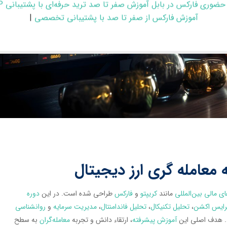
حضوری فارکس در بابل آموزش صفر تا صد ترید حرفه‌ای با پشتیبانی VIP
آموزش فارکس از صفر تا صد با پشتیبانی تخصصی
|
 معامله گری ارز دیجیتال
ای مالی بین‌المللی
مانند
کریپتو
و
فارکس
طراحی شده است. در این
دوره
رایس اکشن
،
تحلیل تکنیکال
،
تحلیل فاندامنتال
،
مدیریت سرمایه
و
روانشناسی
د. هدف اصلی این
آموزش پیشرفته
، ارتقاء دانش و تجربه
معامله‌گران
به سطح