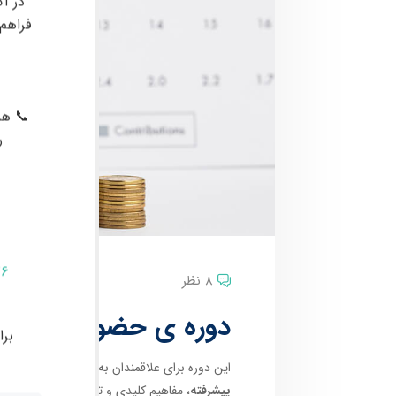
در آک
فراهم
📞 هم
ر
76
8 نظر
دوره ی حضوری پیشرفته
بر
این دوره برای علاقمندان به
معاملات در بازارهای
پیشرفته
، مفاهیم کلیدی و تخصصی مانند
پرایس