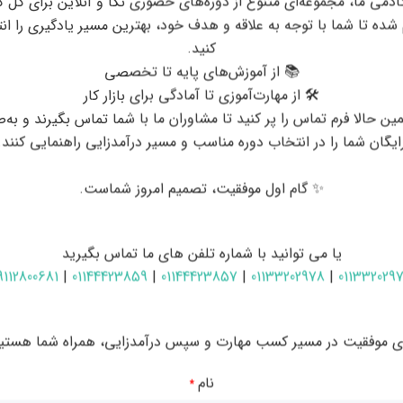
ادمی ما، مجموعه‌ای متنوع از دوره‌های حضوری نکا و آنلاین برای کل 
 شده تا شما با توجه به علاقه و هدف خود، بهترین مسیر یادگیری را ان
کنید.
📚 از آموزش‌های پایه تا تخصصی
🛠 از مهارت‌آموزی تا آمادگی برای بازار کار
ین حالا فرم تماس را پر کنید تا مشاوران ما با شما تماس بگیرند و به‌
ایگان شما را در انتخاب دوره مناسب و مسیر درآمدزایی راهنمایی کنند.
✨ گام اول موفقیت، تصمیم امروز شماست.
یا می توانید با شماره تلفن های ما تماس بگیرید
9112800681
|
01144423859
|
01144423857
|
01133202978
|
011332029
 معامله گری ارز دیجیتال
ای موفقیت در مسیر کسب مهارت و سپس درآمدزایی، همراه شما هستیم
 مالی بین‌المللی
مانند
کریپتو
و
فارکس
ارائه می‌شود. در این
دوره آموزشی
نام
*
 اکشن
،
تحلیل تکنیکال پیشرفته
،
تحلیل فاندامنتال عمیق
،
مدیریت سرمایه