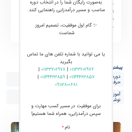
به‌صورت رایگان شما را در انتخاب دوره
معاملات
به صورت
کاربردی
آموزش داده می‌شود. هدف
مناسب و مسیر درآمدزایی راهنمایی کنند.
اصلی،
ارتقای مهارت معامله‌گران به سطح حرفه‌ای
و
توانمندسازی آن‌ها برای انجام
معاملات موفق و سودآور
در
✨ گام اول موفقیت، تصمیم امروز
بازارهای مالی است.
شماست.
یا می توانید با شماره تلفن های ما تماس
بگیرید
پیشنهاد ها:
|
01133202978
|
01133202976
دوره حضوری فارکس در بابل آموزش صفر تا صد ترید
|
01144423859
|
01144423857
حرفه‌ای با پشتیبانی VIP در نوشهر
09112800681
آموزش فارکس از صفر تا صد با پشتیبانی تخصصی در
نوشهر
برای موفقیت در مسیر کسب مهارت و
سپس درآمدزایی، همراه شما هستیم!
نام
*