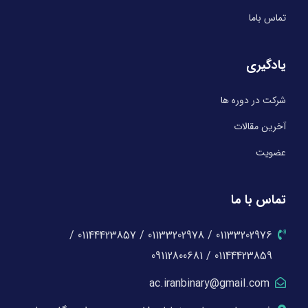
تماس باما
یادگیری
شرکت در دوره ها
آخرین مقالات
عضویت
تماس با ما
01133202976 / 01133202978 / 01144423857 /
01144423859 / 09112800681
ac.iranbinary@gmail.com