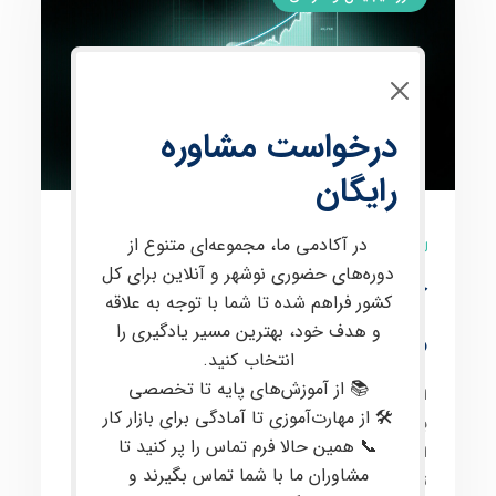
درخواست مشاوره
رایگان
در آکادمی ما، مجموعه‌ای متنوع از
9 نظر
دوره‌های حضوری نوشهر و آنلاین برای کل
آموزش فارکس از صفر تا
کشور فراهم شده تا شما با توجه به علاقه
و هدف خود، بهترین مسیر یادگیری را
صد با پشتیبانی تخصصی
انتخاب کنید.
📚 از آموزش‌های پایه تا تخصصی
این دوره برای
علاقه‌مندان به معامله در بازارهای مالی
🛠 از مهارت‌آموزی تا آمادگی برای بازار کار
بین‌المللی
، از جمله
فارکس
و
کریپتو
، طراحی شده است. در
📞 همین حالا فرم تماس را پر کنید تا
این دوره، مفاهیم
پیشرفته‌ای
مانند
پرایس اکشن
،
تحلیل
مشاوران ما با شما تماس بگیرند و
تکنیکال
و
فاندامنتال
،
مدیریت سرمایه
و
روانشناسی