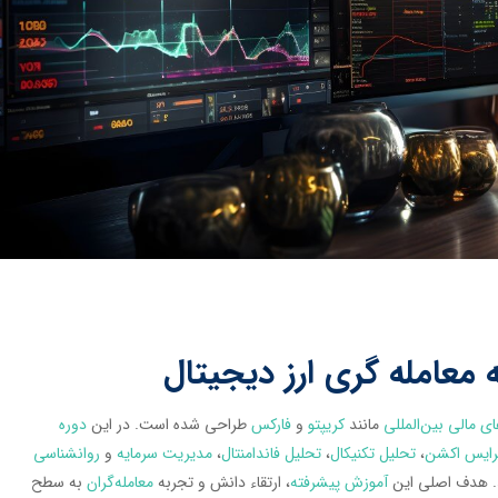
 معامله گری ارز دیجیتال
ای مالی بین‌المللی
مانند
کریپتو
و
فارکس
طراحی شده است. در این
دوره
رایس اکشن
،
تحلیل تکنیکال
،
تحلیل فاندامنتال
،
مدیریت سرمایه
و
روانشناسی
د. هدف اصلی این
آموزش پیشرفته
، ارتقاء دانش و تجربه
معامله‌گران
به سطح