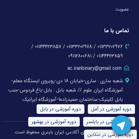
عضویت
تماس با ما
01133202976 / 01133202978 / 01144423857 /
01144423859 / 09112800681
ac.iranbinary@gmail.com
شعبه ساری : ساری-خیابان 18 دی-روبروی ایستگاه معلم-
آموزشگاه ایران علوم // شعبه بابل : بابل-باغ فردوس-جنب
بابل کلینیک-ساختمان حمیدزاده1-آموزشگاه ایرانیک
دوره آموزشی در آمل
دوره آموزشی در بابل
دوره آموزشی در بابلسر
دوره آموزشی در بهشهر
© 2026 کلیه حقوق برای آکادمی ایران باینری محفوظ است.
دوره آموزشی در تنکابن