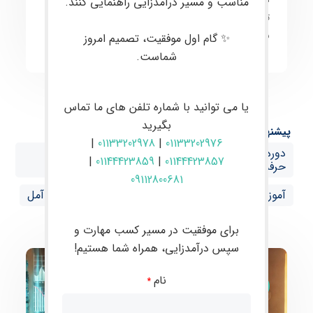
مناسب و مسیر درآمدزایی راهنمایی کنند.
توانمندسازی آن‌ها برای انجام
معاملات موفق و سودآور
در
بازارهای مالی است.
✨ گام اول موفقیت، تصمیم امروز
شماست.
یا می توانید با شماره تلفن های ما تماس
بگیرید
پیشنهاد ها:
|
01133202978
|
01133202976
دوره حضوری فارکس در بابل آموزش صفر تا صد ترید
|
01144423859
|
01144423857
حرفه‌ای با پشتیبانی VIP در آمل
09112800681
آموزش فارکس از صفر تا صد با پشتیبانی تخصصی در آمل
برای موفقیت در مسیر کسب مهارت و
سپس درآمدزایی، همراه شما هستیم!
نام
*
مقالات