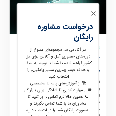
درخواست مشاوره
رایگان
9 نظر
در آکادمی ما، مجموعه‌ای متنوع از
دوره‌های حضوری آمل و آنلاین برای کل
آموزش فارکس از صفر تا
کشور فراهم شده تا شما با توجه به علاقه
صد با پشتیبانی تخصصی
و هدف خود، بهترین مسیر یادگیری را
انتخاب کنید.
این دوره برای
علاقه‌مندان به معامله در بازارهای مالی
📚 از آموزش‌های پایه تا تخصصی
بین‌المللی
، از جمله
فارکس
و
کریپتو
، طراحی شده است. در
🛠 از مهارت‌آموزی تا آمادگی برای بازار کار
این دوره، مفاهیم
پیشرفته‌ای
مانند
پرایس اکشن
،
تحلیل
📞 همین حالا فرم تماس را پر کنید تا
تکنیکال
و
فاندامنتال
،
مدیریت سرمایه
و
روانشناسی
مشاوران ما با شما تماس بگیرند و
معاملات
به صورت
کاربردی
آموزش داده می‌شود. هدف
به‌صورت رایگان شما را در انتخاب دوره
اصلی،
ارتقای مهارت معامله‌گران به سطح حرفه‌ای
و