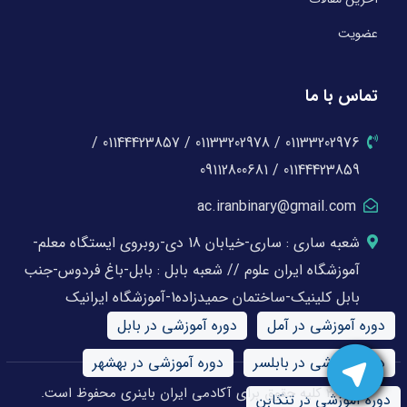
عضویت
تماس با ما
01133202976 / 01133202978 / 01144423857 /
01144423859 / 09112800681
ac.iranbinary@gmail.com
شعبه ساری : ساری-خیابان 18 دی-روبروی ایستگاه معلم-
آموزشگاه ایران علوم // شعبه بابل : بابل-باغ فردوس-جنب
بابل کلینیک-ساختمان حمیدزاده1-آموزشگاه ایرانیک
دوره آموزشی در آمل
دوره آموزشی در بابل
دوره آموزشی در بابلسر
دوره آموزشی در بهشهر
© 2026 کلیه حقوق برای آکادمی ایران باینری محفوظ است.
دوره آموزشی در تنکابن