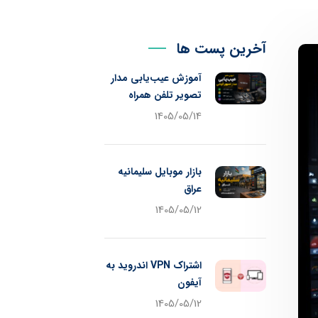
آخرین پست ها
آموزش عیب‌یابی مدار
تصویر تلفن همراه
1405/05/14
بازار موبایل سلیمانیه
عراق
1405/05/12
اشتراک VPN اندروید به
آیفون
1405/05/12