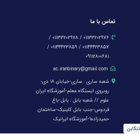
تماس با ما
01133202976 / 01133202978 /
01144423857 / 01144423859 /
09112800681
ac.iranbinary@gmail.com
شعبه ساری : ساری-خیابان 18 دی-
روبروی ایستگاه معلم-آموزشگاه ایران
علوم // شعبه بابل : بابل-باغ
فردوس-جنب بابل کلینیک-ساختمان
حمیدزاده1-آموزشگاه ایرانیک
تنکابن