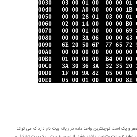
 زبان باینری ( Binary ) یا همان صفر و یک است.کوچکترین واحد داده در رایانه بیت نام دارد که می تواند
مقدار 0 یا 1 را در خود جای دهد.یعنی هر بیت می تواند 2 حالت متفاوت داشته باشد. از تجمع 8 بیت ، یک بایت تشکیل می