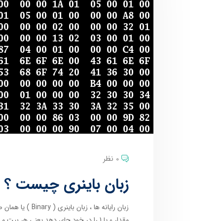
0 نظر
زبان باینری چیست ؟
زبان رایانه ها ،