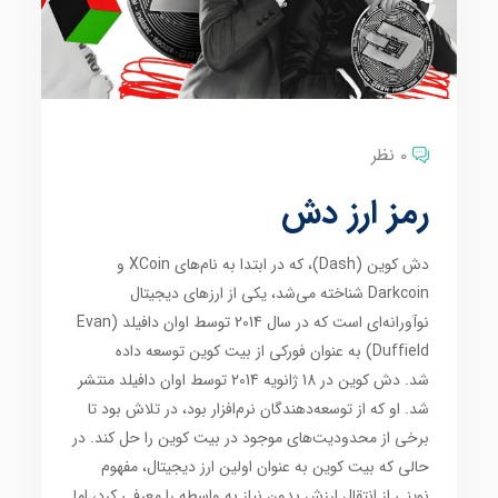
0 نظر
رمز ارز دش
دش کوین (Dash)، که در ابتدا به نام‌های XCoin و
Darkcoin شناخته می‌شد، یکی از ارزهای دیجیتال
نوآورانه‌ای است که در سال 2014 توسط اوان دافیلد (Evan
Duffield) به عنوان فورکی از بیت کوین توسعه داده
شد. دش کوین در 18 ژانویه 2014 توسط اوان دافیلد منتشر
شد. او که از توسعه‌دهندگان نرم‌افزار بود، در تلاش بود تا
برخی از محدودیت‌های موجود در بیت کوین را حل کند. در
حالی که بیت کوین به عنوان اولین ارز دیجیتال، مفهوم
نوینی از انتقال ارزش بدون نیاز به واسطه را معرفی کرد، اما