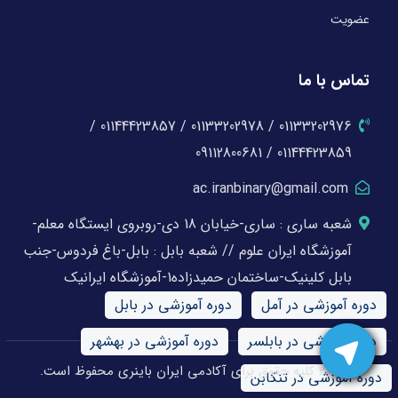
عضویت
تماس با ما
01133202976 / 01133202978 / 01144423857 /
01144423859 / 09112800681
ac.iranbinary@gmail.com
شعبه ساری : ساری-خیابان 18 دی-روبروی ایستگاه معلم-
آموزشگاه ایران علوم // شعبه بابل : بابل-باغ فردوس-جنب
بابل کلینیک-ساختمان حمیدزاده1-آموزشگاه ایرانیک
دوره آموزشی در آمل
دوره آموزشی در بابل
دوره آموزشی در بابلسر
دوره آموزشی در بهشهر
© 2026 کلیه حقوق برای آکادمی ایران باینری محفوظ است.
دوره آموزشی در تنکابن