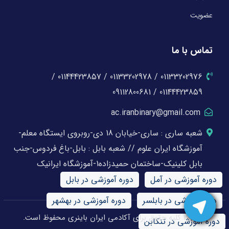
عضویت
تماس با ما
01133202976 / 01133202978 / 01144423857 /
01144423859 / 09112800681
ac.iranbinary@gmail.com
شعبه ساری : ساری-خیابان 18 دی-روبروی ایستگاه معلم-
آموزشگاه ایران علوم // شعبه بابل : بابل-باغ فردوس-جنب
بابل کلینیک-ساختمان حمیدزاده1-آموزشگاه ایرانیک
دوره آموزشی در آمل
دوره آموزشی در بابل
دوره آموزشی در بابلسر
دوره آموزشی در بهشهر
© 2026 کلیه حقوق برای آکادمی ایران باینری محفوظ است.
دوره آموزشی در تنکابن