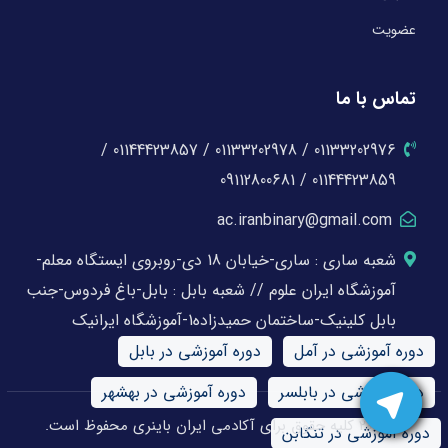
عضویت
تماس با ما
01133202976 / 01133202978 / 01144423857 /
01144423859 / 09112800681
ac.iranbinary@gmail.com
شعبه ساری : ساری-خیابان 18 دی-روبروی ایستگاه معلم-
آموزشگاه ایران علوم // شعبه بابل : بابل-باغ فردوس-جنب
بابل کلینیک-ساختمان حمیدزاده1-آموزشگاه ایرانیک
دوره آموزشی در آمل
دوره آموزشی در بابل
دوره آموزشی در بابلسر
دوره آموزشی در بهشهر
© 2026 کلیه حقوق برای آکادمی ایران باینری محفوظ است.
دوره آموزشی در تنکابن