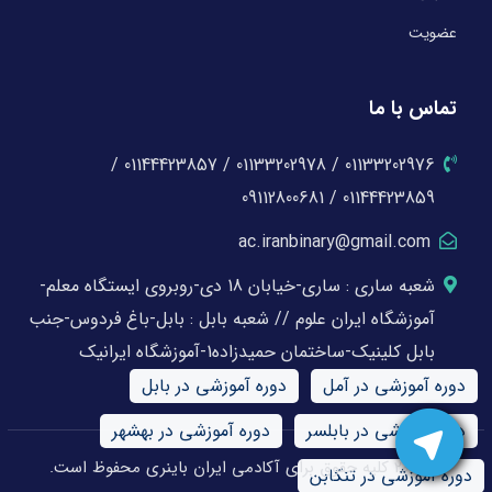
عضویت
تماس با ما
01133202976 / 01133202978 / 01144423857 /
01144423859 / 09112800681
ac.iranbinary@gmail.com
شعبه ساری : ساری-خیابان 18 دی-روبروی ایستگاه معلم-
آموزشگاه ایران علوم // شعبه بابل : بابل-باغ فردوس-جنب
بابل کلینیک-ساختمان حمیدزاده1-آموزشگاه ایرانیک
دوره آموزشی در آمل
دوره آموزشی در بابل
دوره آموزشی در بابلسر
دوره آموزشی در بهشهر
© 2026 کلیه حقوق برای آکادمی ایران باینری محفوظ است.
دوره آموزشی در تنکابن