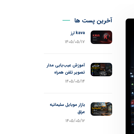
آخرین پست ها
kava ارز
1405/05/17
آموزش عیب‌یابی مدار
تصویر تلفن همراه
1405/05/14
بازار موبایل سلیمانیه
عراق
1405/05/12