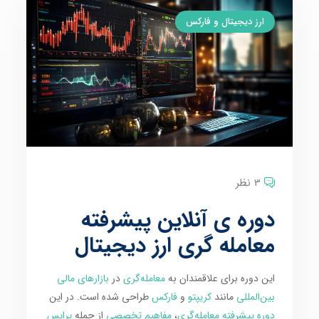
ارز دیجیتال و فارکس
3 نظر
دوره ی آنلاین پیشرفته
معامله گری ارز دیجیتال
این دوره برای علاقمندان به
معامله‌گری
در
بازارهای مالی
بین‌المللی
مانند
کریپتو
و
فارکس
طراحی شده است. در این
دوره پیشرفته معامله‌گری
،
مفاهیم تخصصی
از جمله
پرایس