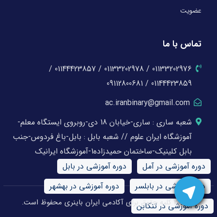
عضویت
تماس با ما
01133202976 / 01133202978 / 01144423857 /
01144423859 / 09112800681
ac.iranbinary@gmail.com
شعبه ساری : ساری-خیابان 18 دی-روبروی ایستگاه معلم-
آموزشگاه ایران علوم // شعبه بابل : بابل-باغ فردوس-جنب
بابل کلینیک-ساختمان حمیدزاده1-آموزشگاه ایرانیک
دوره آموزشی در آمل
دوره آموزشی در بابل
دوره آموزشی در بابلسر
دوره آموزشی در بهشهر
© 2026 کلیه حقوق برای آکادمی ایران باینری محفوظ است.
دوره آموزشی در تنکابن