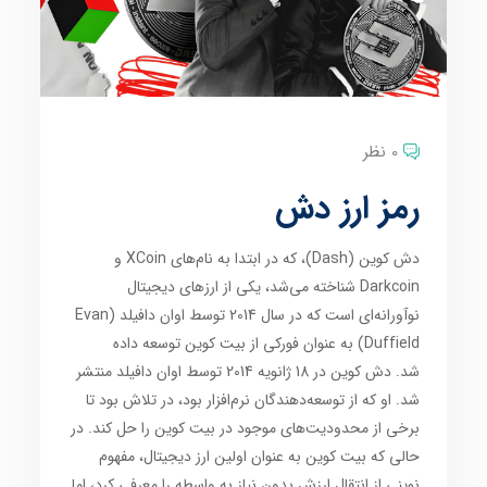
0 نظر
رمز ارز دش
دش کوین (Dash)، که در ابتدا به نام‌های XCoin و
Darkcoin شناخته می‌شد، یکی از ارزهای دیجیتال
نوآورانه‌ای است که در سال 2014 توسط اوان دافیلد (Evan
Duffield) به عنوان فورکی از بیت کوین توسعه داده
شد. دش کوین در 18 ژانویه 2014 توسط اوان دافیلد منتشر
شد. او که از توسعه‌دهندگان نرم‌افزار بود، در تلاش بود تا
برخی از محدودیت‌های موجود در بیت کوین را حل کند. در
حالی که بیت کوین به عنوان اولین ارز دیجیتال، مفهوم
نوینی از انتقال ارزش بدون نیاز به واسطه را معرفی کرد، اما