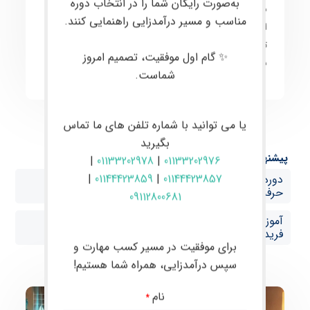
به‌صورت رایگان شما را در انتخاب دوره
معاملات
به صورت
کاربردی
آموزش داده می‌شود. هدف
مناسب و مسیر درآمدزایی راهنمایی کنند.
اصلی،
ارتقای مهارت معامله‌گران به سطح حرفه‌ای
و
توانمندسازی آن‌ها برای انجام
معاملات موفق و سودآور
در
✨ گام اول موفقیت، تصمیم امروز
بازارهای مالی است.
شماست.
یا می توانید با شماره تلفن های ما تماس
بگیرید
پیشنهاد ها:
|
01133202978
|
01133202976
|
01144423859
|
01144423857
دوره حضوری فارکس در بابل آموزش صفر تا صد ترید
حرفه‌ای با پشتیبانی VIP در فریدونکنار
09112800681
آموزش فارکس از صفر تا صد با پشتیبانی تخصصی در
فریدونکنار
برای موفقیت در مسیر کسب مهارت و
سپس درآمدزایی، همراه شما هستیم!
نام
*