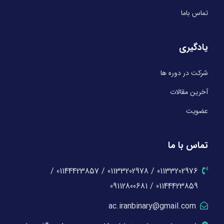
تماس باما
یادگیری
شرکت در دوره ها
آخرین مقالات
عضویت
تماس با ما
01133202976 / 01133202978 / 01144423857 /
01144423859 / 09112800681
ac.iranbinary@gmail.com