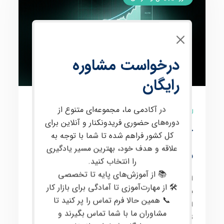
درخواست مشاوره
رایگان
در آکادمی ما، مجموعه‌ای متنوع از
9 نظر
دوره‌های حضوری فریدونکنار و آنلاین برای
آموزش فارکس از صفر تا
کل کشور فراهم شده تا شما با توجه به
علاقه و هدف خود، بهترین مسیر یادگیری
صد با پشتیبانی تخصصی
را انتخاب کنید.
📚 از آموزش‌های پایه تا تخصصی
این دوره برای
علاقه‌مندان به معامله در بازارهای مالی
🛠 از مهارت‌آموزی تا آمادگی برای بازار کار
بین‌المللی
، از جمله
فارکس
و
کریپتو
، طراحی شده است. در
📞 همین حالا فرم تماس را پر کنید تا
این دوره، مفاهیم
پیشرفته‌ای
مانند
پرایس اکشن
،
تحلیل
مشاوران ما با شما تماس بگیرند و
تکنیکال
و
فاندامنتال
،
مدیریت سرمایه
و
روانشناسی