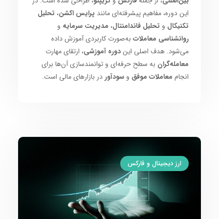
بین‌المللی
، از جمله
فارکس
و
کریپتو
، طراحی شده است. در
این دوره، مفاهیم پیشرفته‌ای مانند
پرایس اکشن
،
تحلیل
تکنیکال
و
تحلیل فاندامنتال
،
مدیریت سرمایه
و
روانشناسی معاملات
به‌صورت کاربردی آموزش داده
می‌شود. هدف اصلی این
دوره آموزشی
، ارتقای مهارت
معامله‌گران
به سطح حرفه‌ای و توانمندسازی آن‌ها برای
انجام
معاملات موفق
و
سودآور
در بازارهای مالی است.
ارز دیجیتال و فارکس