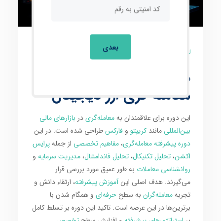
بعدی
3 نظر
دوره ی آنلاین پیشرفته
معامله گری ارز دیجیتال
این دوره برای علاقمندان به
معامله‌گری
در
بازارهای مالی
بین‌المللی
مانند
کریپتو
و
فارکس
طراحی شده است. در این
دوره پیشرفته معامله‌گری
،
مفاهیم تخصصی
از جمله
پرایس
اکشن
،
تحلیل تکنیکال
،
تحلیل فاندامنتال
،
مدیریت سرمایه
و
روانشناسی معاملات
به طور عمیق مورد بررسی قرار
می‌گیرند. هدف اصلی این
آموزش پیشرفته
، ارتقاء دانش و
تجربه
معامله‌گران
به سطح
حرفه‌ای
و همگام شدن با
برترین‌ها در این عرصه است. تاکید این دوره بر تسلط کامل
بر
استراتژی‌های پیشرفته
و افزایش سطح
تخصص