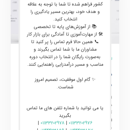
کشور فراهم شده تا شما با توجه به علاقه
و هدف خود، بهترین مسیر یادگیری را
انتخاب کنید.
📚 از آموزش‌های پایه تا تخصصی
🛠 از مهارت‌آموزی تا آمادگی برای بازار کار
📞 همین حالا فرم تماس را پر کنید تا
مشاوران ما با شما تماس بگیرند و
به‌صورت رایگان شما را در انتخاب دوره
8 نظر
مناسب و مسیر درآمدزایی راهنمایی کنند.
دوره ی حضوری پیشرفته
✨ گام اول موفقیت، تصمیم امروز
معامله گری ارز دیجیتال
شماست.
این دوره برای علاقمندان به
معاملات در بازارهای مالی
بین‌المللی
مانند
کریپتو
و
فارکس
ارائه می‌شود. در این
دوره
یا می توانید با شماره تلفن های ما تماس
آموزشی پیشرفته
، مفاهیم کلیدی و تخصصی مانند
پرایس
بگیرید
اکشن
،
تحلیل تکنیکال پیشرفته
،
تحلیل فاندامنتال عمیق
،
|
01133202978
|
01133202976
مدیریت سرمایه حرفه‌ای
، و
روانشناسی معاملات
به طور