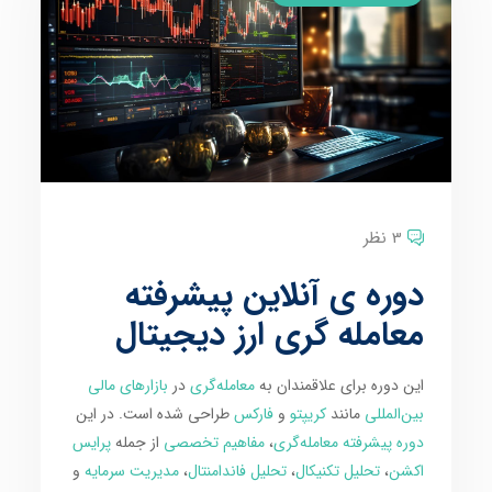
3 نظر
دوره ی آنلاین پیشرفته
معامله گری ارز دیجیتال
این دوره برای علاقمندان به
معامله‌گری
در
بازارهای مالی
بین‌المللی
مانند
کریپتو
و
فارکس
طراحی شده است. در این
دوره پیشرفته معامله‌گری
،
مفاهیم تخصصی
از جمله
پرایس
اکشن
،
تحلیل تکنیکال
،
تحلیل فاندامنتال
،
مدیریت سرمایه
و