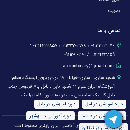
عضویت
تماس با ما
01133202976 / 01133202978 / 01144423857 /
01144423859 / 09112800681
ac.iranbinary@gmail.com
شعبه ساری : ساری-خیابان 18 دی-روبروی ایستگاه معلم-
آموزشگاه ایران علوم // شعبه بابل : بابل-باغ فردوس-جنب
بابل کلینیک-ساختمان حمیدزاده1-آموزشگاه ایرانیک
دوره آموزشی در آمل
دوره آموزشی در بابل
دوره آموزشی در بابلسر
دوره آموزشی در بهشهر
© 2026 کلیه حقوق برای آکادمی ایران باینری محفوظ است.
دوره آموزشی در تنکابن