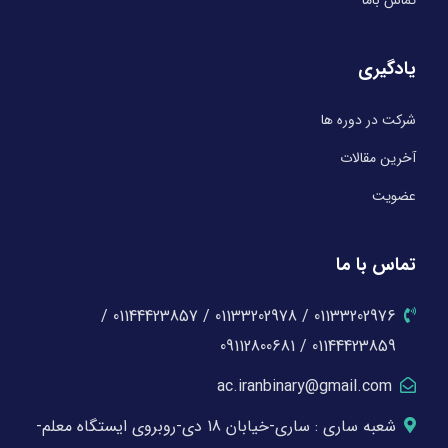
یادگیری
شرکت در دوره ها
آخرین مقالات
عضویت
تماس با ما
01133202976 / 01133202978 / 01144423857 /
01144423859 / 09112800681
ac.iranbinary@gmail.com
شعبه ساری : ساری-خیابان 18 دی-روبروی ایستگاه معلم-