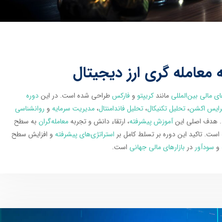
 معامله گری ارز دیجیتال
ای مالی بین‌المللی
مانند
کریپتو
و
فارکس
طراحی شده است. در این
دوره
رایس اکشن
،
تحلیل تکنیکال
،
تحلیل فاندامنتال
،
مدیریت سرمایه
و
روانشناسی
د. هدف اصلی این
آموزش پیشرفته
، ارتقاء دانش و تجربه
معامله‌گران
به سطح
است. تاکید این دوره بر تسلط کامل بر
استراتژی‌های پیشرفته
و افزایش سطح
و
سودآور
در
بازارهای مالی جهانی
است.