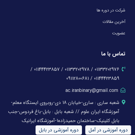
شرکت در دوره ها
آخرین مقالات
عضویت
تماس با ما
01133202976 / 01133202978 / 01144423857 /
01144423859 / 09112800681
ac.iranbinary@gmail.com
شعبه ساری : ساری-خیابان 18 دی-روبروی ایستگاه معلم-
آموزشگاه ایران علوم // شعبه بابل : بابل-باغ فردوس-جنب
بابل کلینیک-ساختمان حمیدزاده1-آموزشگاه ایرانیک
دوره آموزشی در آمل
دوره آموزشی در بابل