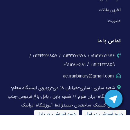
آخرین مقالات
عضویت
تماس با ما
01133202976 / 01133202978 / 01144423857 /
01144423859 / 09112800681
ac.iranbinary@gmail.com
شعبه ساری : ساری-خیابان 18 دی-روبروی ایستگاه معلم-
آموزشگاه ایران علوم // شعبه بابل : بابل-باغ فردوس-جنب
بابل کلینیک-ساختمان حمیدزاده1-آموزشگاه ایرانیک
دوره آموزشی در آمل
دوره آموزشی در بابل
دوره آموزشی در بابلسر
دوره آموزشی در بهشهر