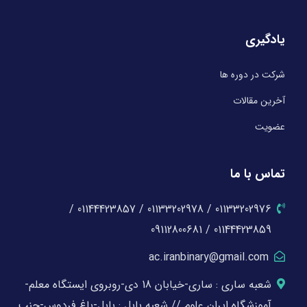
یادگیری
شرکت در دوره ها
آخرین مقالات
عضویت
تماس با ما
01133202976 / 01133202978 / 01144423857 /
01144423859 / 09112800681
ac.iranbinary@gmail.com
شعبه ساری : ساری-خیابان 18 دی-روبروی ایستگاه معلم-
آموزشگاه ایران علوم // شعبه بابل : بابل-باغ فردوس-جنب