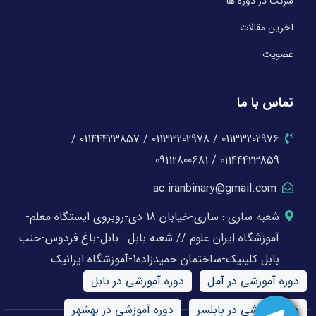
شرکت در دوره ها
آخرین مقالات
عضویت
تماس با ما
01133202976 / 01133202978 / 01144423857 /
01144423859 / 09112800681
ac.iranbinary@gmail.com
شعبه ساری : ساری-خیابان 18 دی-روبروی ایستگاه معلم-
آموزشگاه ایران علوم // شعبه بابل : بابل-باغ فردوس-جنب
بابل کلینیک-ساختمان حمیدزاده1-آموزشگاه ایرانیک
دوره آموزشی در آمل
دوره آموزشی در بابل
دوره آموزشی در بابلسر
دوره آموزشی در بهشهر