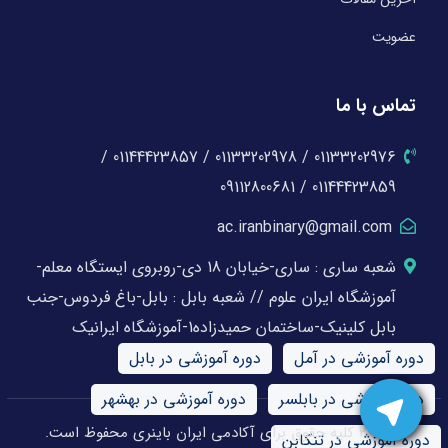
عضویت
تماس با ما
01133202976 / 01133202978 / 01144423857 /
01144423859 / 09112800681
ac.iranbinary@gmail.com
شعبه ساری : ساری-خیابان 18 دی-روبروی ایستگاه معلم-
آموزشگاه ایران علوم // شعبه بابل : بابل-باغ فردوس-جنب
بابل کلینیک-ساختمان حمیدزاده1-آموزشگاه ایرانیک
دوره آموزشی در آمل
دوره آموزشی در بابل
دوره آموزشی در بابلسر
دوره آموزشی در بهشهر
© 2026 کلیه حقوق برای آکادمی ایران باینری محفوظ است.
دوره آموزشی در تنکابن