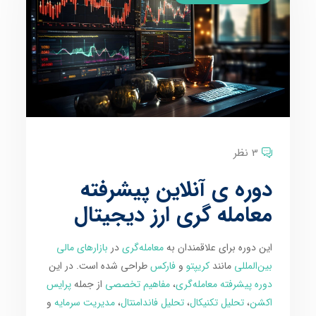
3 نظر
دوره ی آنلاین پیشرفته
معامله گری ارز دیجیتال
این دوره برای علاقمندان به
معامله‌گری
در
بازارهای مالی
بین‌المللی
مانند
کریپتو
و
فارکس
طراحی شده است. در این
دوره پیشرفته معامله‌گری
،
مفاهیم تخصصی
از جمله
پرایس
اکشن
،
تحلیل تکنیکال
،
تحلیل فاندامنتال
،
مدیریت سرمایه
و