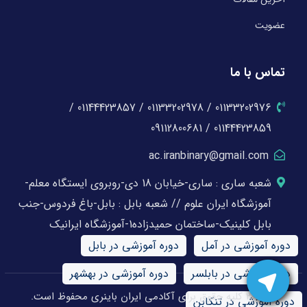
عضویت
تماس با ما
01133202976 / 01133202978 / 01144423857 /
01144423859 / 09112800681
ac.iranbinary@gmail.com
شعبه ساری : ساری-خیابان 18 دی-روبروی ایستگاه معلم-
آموزشگاه ایران علوم // شعبه بابل : بابل-باغ فردوس-جنب
بابل کلینیک-ساختمان حمیدزاده1-آموزشگاه ایرانیک
دوره آموزشی در آمل
دوره آموزشی در بابل
دوره آموزشی در بابلسر
دوره آموزشی در بهشهر
© 2026 کلیه حقوق برای آکادمی ایران باینری محفوظ است.
دوره آموزشی در تنکابن