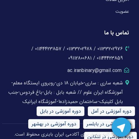
عضویت
تماس با ما
01133202976 / 01133202978 / 01144423857 /
01144423859 / 09112800681
ac.iranbinary@gmail.com
شعبه ساری : ساری-خیابان 18 دی-روبروی ایستگاه معلم-
آموزشگاه ایران علوم // شعبه بابل : بابل-باغ فردوس-جنب
بابل کلینیک-ساختمان حمیدزاده1-آموزشگاه ایرانیک
دوره آموزشی در آمل
دوره آموزشی در بابل
دوره آموزشی در بابلسر
دوره آموزشی در بهشهر
© 2026 کلیه حقوق برای آکادمی ایران باینری محفوظ است.
دوره آموزشی در تنکابن