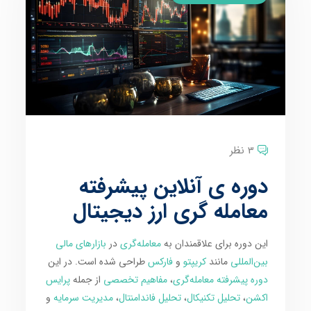
3 نظر
دوره ی آنلاین پیشرفته
معامله گری ارز دیجیتال
این دوره برای علاقمندان به
معامله‌گری
در
بازارهای مالی
بین‌المللی
مانند
کریپتو
و
فارکس
طراحی شده است. در این
دوره پیشرفته معامله‌گری
،
مفاهیم تخصصی
از جمله
پرایس
اکشن
،
تحلیل تکنیکال
،
تحلیل فاندامنتال
،
مدیریت سرمایه
و