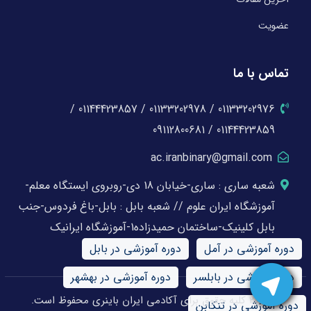
عضویت
تماس با ما
01133202976 / 01133202978 / 01144423857 /
01144423859 / 09112800681
ac.iranbinary@gmail.com
شعبه ساری : ساری-خیابان 18 دی-روبروی ایستگاه معلم-
آموزشگاه ایران علوم // شعبه بابل : بابل-باغ فردوس-جنب
بابل کلینیک-ساختمان حمیدزاده1-آموزشگاه ایرانیک
دوره آموزشی در آمل
دوره آموزشی در بابل
دوره آموزشی در بابلسر
دوره آموزشی در بهشهر
© 2026 کلیه حقوق برای آکادمی ایران باینری محفوظ است.
دوره آموزشی در تنکابن