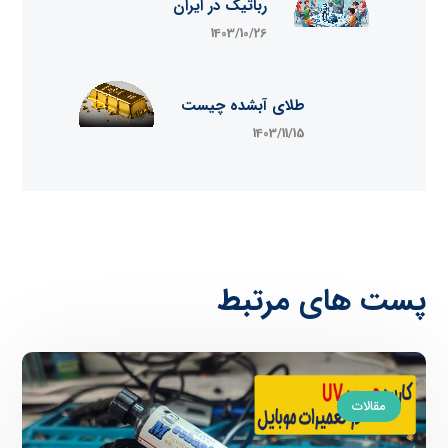
رباتیک در ایران
1403/10/26
طلای آبشده چیست
1403/11/15
پست های مرتبط
مقالات