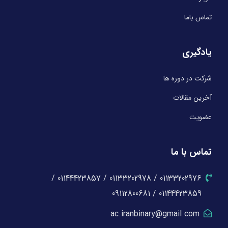
تماس باما
یادگیری
شرکت در دوره ها
آخرین مقالات
عضویت
تماس با ما
01133202976 / 01133202978 / 01144423857 /
01144423859 / 09112800681
ac.iranbinary@gmail.com