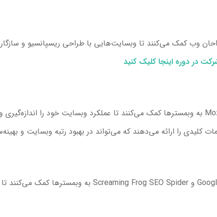
ی مانند Bootstrap و Foundation به طراحان وب کمک می‌کنند تا وبسایت‌هایی با طراحی ریسپان
رکت در دوره اینجا کلیک کنید
ابزارهای مانند Google Analytics، SEMrush و Moz به وبمسترها کمک می‌کنند تا عملکرد وبسایت خود
ات کلیدی را ارائه می‌دهند که می‌تواند در بهبود رتبه وبسایت و بهینه
ابزارهایی مانند Google Search Console، Yoast SEO و EO Spider