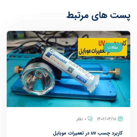
پست های مرتبط
مقالات
1402/04/18
0 نظر
کاربرد چسب uv در تعمیرات موبایل