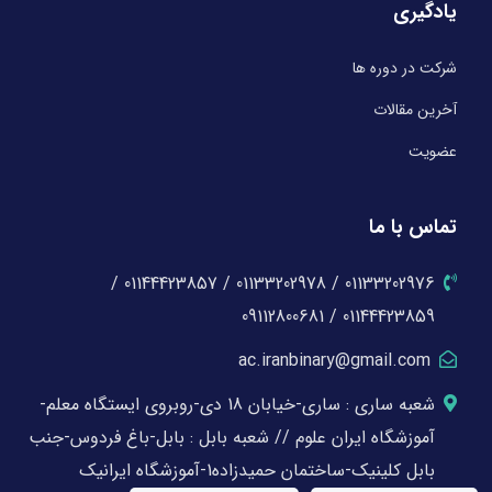
یادگیری
شرکت در دوره ها
آخرین مقالات
عضویت
تماس با ما
01133202976 / 01133202978 / 01144423857 /
01144423859 / 09112800681
ac.iranbinary@gmail.com
شعبه ساری : ساری-خیابان 18 دی-روبروی ایستگاه معلم-
آموزشگاه ایران علوم // شعبه بابل : بابل-باغ فردوس-جنب
بابل کلینیک-ساختمان حمیدزاده1-آموزشگاه ایرانیک