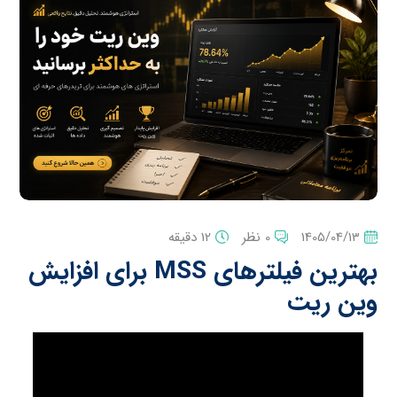
1405/04/13
0 نظر
12 دقیقه
بهترین فیلترهای MSS برای افزایش
وین ریت