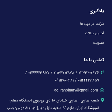
یادگیری
شرکت در دوره ها
آخرین مقالات
عضویت
تماس با ما
01133202976 / 01133202978 / 01144423857 /
01144423859 / 09112800681
ac.iranbinary@gmail.com
شعبه ساری : ساری-خیابان 18 دی-روبروی ایستگاه معلم-
آموزشگاه ایران علوم // شعبه بابل : بابل-باغ فردوس-جنب