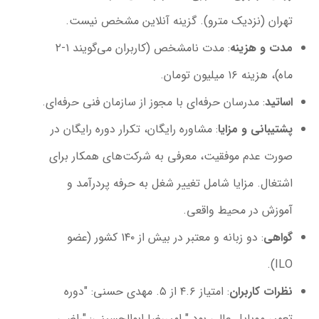
تهران (نزدیک مترو). گزینه آنلاین مشخص نیست.
مدت و هزینه
: مدت نامشخص (کاربران می‌گویند ۱-۲
ماه)، هزینه ۱۶ میلیون تومان.
اساتید
: مدرسان حرفه‌ای با مجوز از سازمان فنی حرفه‌ای.
پشتیبانی و مزایا
: مشاوره رایگان، تکرار دوره رایگان در
صورت عدم موفقیت، معرفی به شرکت‌های همکار برای
اشتغال. مزایا شامل تغییر شغل به حرفه پردرآمد و
آموزش در محیط واقعی.
گواهی
: دو زبانه و معتبر در بیش از ۱۴۰ کشور (عضو
ILO).
نظرات کاربران
: امتیاز ۴.۶ از ۵. مهدی حسنی: "دوره
تعمیر موبایل عالی بود." امیررضا ابوالحسینی: "راضی