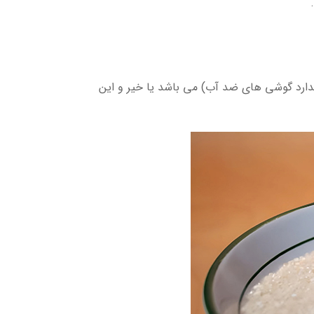
د IP و گارانتی: بعد از انجام مراحل بالا حتما باید چک شود که گوشی دارای استاندارد IP68 (استاندارد گوشی های ضد آب) می باشد یا خیر و این