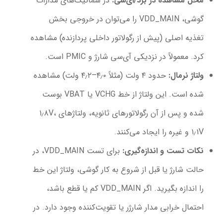
محل مشاهده در برد/ای‌سی
:
در شماتیک‌های مدارات
گوشی، VDD_MAIN را می‌توان در خروجی بخش
تغذیه اصلی (پیش از رگولاتور داخلی پردازنده) مشاهده
کرد. معمولاً در نزدیکی آی‌سی شارژ و PMIC است.
ولتاژ نرمال
:
حدود ۴ ولت (مثلاً ۴٫۰–۴٫۲ ولت) مشاهده
شده است. این ولتاژ از خط VCHG یا VBAT بوست
شده و پس از آن رگولاتورهای ثانویه، ولتاژهای ۱٫۸V،
۱٫۱V و غیره را ایجاد می‌کنند.
نکات تست و اندازه‌گیری
:
برای تست VDD_MAIN، در
حالت شارژ یا قبل از شروع به کار گوشی، ولتاژ این خط
را اندازه بگیرید. اگر VDD_MAIN کم یا قطع باشد،
احتمال خرابی مدار شارژر یا تقویت‌کننده وجود دارد. در