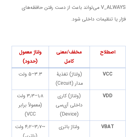
V_ALWAYS می‌تواند باعث از دست رفتن حافظه‌های
فرّار یا تنظیمات داخلی شود.
اصطلاح
مخفف/معنی
ولتاژ معمول
کامل
(حدود)
VCC
(ولتاژ) تغذیهٔ
۳.۳–۵ ولت
مدار (Circuit)
VDD
(ولتاژ) کاری
۱٫۸–۳٫۳ ولت
داخلی آی‌سی
(معمولاً برابر
VCC)
(Device)
VBAT
ولتاژ باتری
~۳٫۷–۴٫۲ ولت
(باتری)