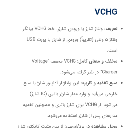
VCHG
تعریف
:
ولتاژ شارژ یا ورودی شارژر. خط VCHG بیانگر
ولتاژ ۵ ولتی (تقریباً) ورودی از شارژر یا پورت USB
است.
مخفف و معنای کامل
:
VCHG مخفف “Voltage
Charger” در نظر گرفته می‌شود.
منبع تغذیه و کاربرد
:
این ولتاژ از آداپتور شارژ یا منبع
خارجی می‌آید و وارد مدار شارژر باتری (IC شارژ)
می‌شود. از VCHG برای شارژ باتری و همچنین تغذیه
مدارهای پس از شارژر استفاده می‌شود.
محل مشاهده در برد/ای‌سی
:
از پین مثبت کانکتور شارژ