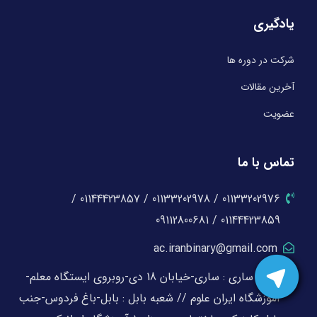
یادگیری
شرکت در دوره ها
آخرین مقالات
عضویت
تماس با ما
01133202976 / 01133202978 / 01144423857 /
01144423859 / 09112800681
ac.iranbinary@gmail.com
شعبه ساری : ساری-خیابان 18 دی-روبروی ایستگاه معلم-
آموزشگاه ایران علوم // شعبه بابل : بابل-باغ فردوس-جنب