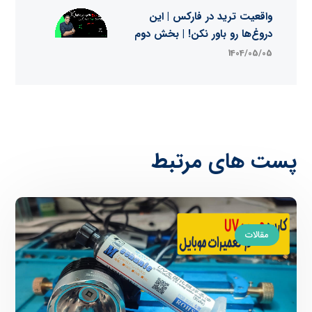
واقعیت ترید در فارکس | این
دروغ‌ها رو باور نکن! | بخش دوم
1404/05/05
پست های مرتبط
مقالات