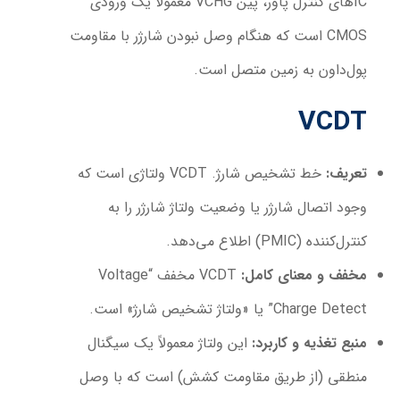
ICهای کنترل پاور، پین VCHG معمولاً یک ورودی
CMOS است که هنگام وصل نبودن شارژر با مقاومت
پول‌داون به زمین متصل است.
VCDT
تعریف
:
خط تشخیص شارژ. VCDT ولتاژی است که
وجود اتصال شارژر یا وضعیت ولتاژ شارژر را به
کنترل‌کننده (PMIC) اطلاع می‌دهد.
مخفف و معنای کامل
:
VCDT مخفف “Voltage
Charge Detect” یا «ولتاژ تشخیص شارژ» است.
منبع تغذیه و کاربرد
:
این ولتاژ معمولاً یک سیگنال
منطقی (از طریق مقاومت کشش) است که با وصل