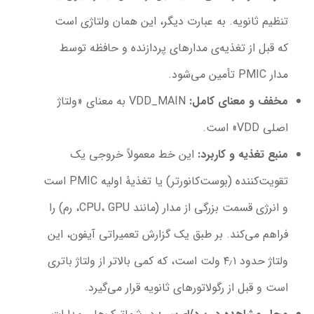
تنظیم ثانویه. به عبارت دیگر، این همان ولتاژی است
که قبل از تغذیه‌ی مدارهای پردازنده و حافظه توسط
مدار PMIC تأمین می‌شود.
مخفف و معنای کامل
:
VDD_MAIN به معنای «ولتاژ
اصلی VDD» است.
منبع تغذیه و کاربرد
:
این خط معمولاً خروجی یک
تقویت‌کننده (بوست‌کانورتر) یا تغذیهٔ اولیه PMIC است
و انرژی قسمت بزرگی از مدار (مانند CPU، GPU، رم) را
فراهم می‌کند. بر طبق یک گزارش تعمیراتی آیفون، این
ولتاژ حدود ۴٫۱ ولت است، که کمی بالاتر از ولتاژ باتری
است و قبل از رگولاتورهای ثانویه قرار می‌گیرد.