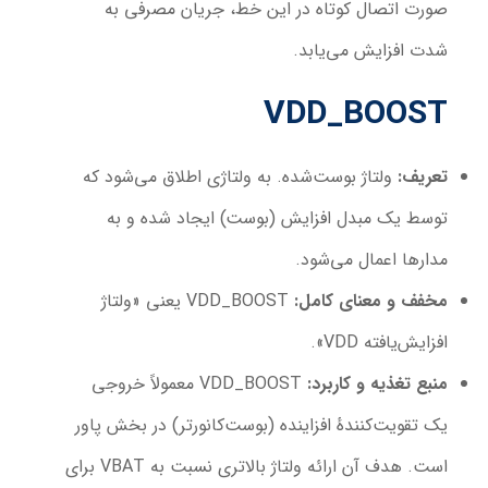
صورت اتصال کوتاه در این خط، جریان مصرفی به
شدت افزایش می‌یابد.
VDD_BOOST
تعریف
:
ولتاژ بوست‌شده. به ولتاژی اطلاق می‌شود که
توسط یک مبدل افزایش (بوست) ایجاد شده و به
مدارها اعمال می‌شود.
مخفف و معنای کامل
:
VDD_BOOST یعنی «ولتاژ
افزایش‌یافته VDD».
منبع تغذیه و کاربرد
:
VDD_BOOST معمولاً خروجی
یک تقویت‌کنندهٔ افزاینده (بوست‌کانورتر) در بخش پاور
است. هدف آن ارائه ولتاژ بالاتری نسبت به VBAT برای