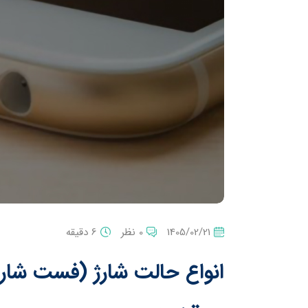
1405/02/21
0 نظر
6 دقیقه
انواع حالت شارژ (فست شارژ،