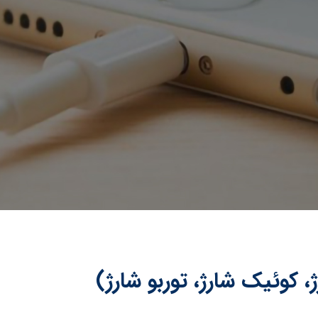
 کوئیک شارژ، توربو شارژ)