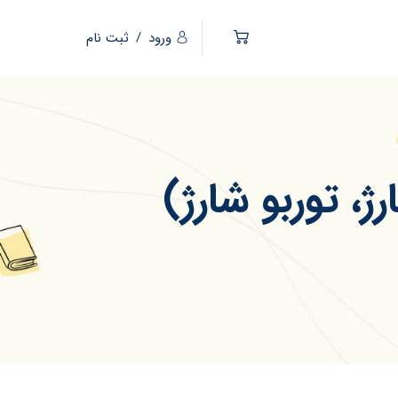
ورود
/
ثبت نام
، توربو شارژ)