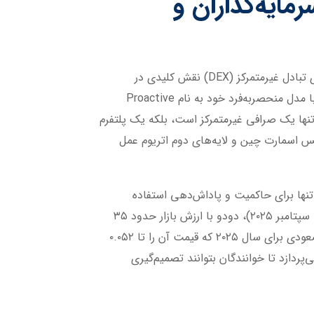
مایه‌گذاران و
در دنیای پرتلاطم ارزهای دیجیتال، جایی که نوآوری‌های بلاکچینی هر روز مرزهای جدیدی را جابه‌جا می‌کنند، پروتکل‌های تبادل غیرمتمرکز (DEX) نقش کلیدی در
است که با مدل منحصربه‌فرد خود به نام Proactive
نقدینگی در اکوسیستم دیفای (DeFi) ارائه می‌دهد. دودو نه تنها یک صرافی غیرمتمرکز است، بلکه یک پلتفرم
ن مانند اتریوم، بایننس اسمارت چین و لایه‌های دوم اتریوم عمل
 تنها برای حاکمیت و پاداش‌دهی استفاده
می‌شود، بلکه در ایجاد نقدینگی و کاهش لغزش قیمت (Price Slippage) نقش محوری دارد. با توجه به تاریخ فعلی (۱۵ سپتامبر ۲۰۲۵)، دودو با ارزش بازار حدود ۳۵
میلیون دلار و قیمتی نزدیک به ۰.۰۴۹ دلار، همچنان پتانسیل رشد بالایی نشان می‌دهد، به ویژه در میان پیش‌بینی‌های صعودی برای سال ۲۰۲۵ که قیمت آن را تا ۰.۰۵۲
‌پردازد تا خوانندگان بتوانند تصمیم‌گیری