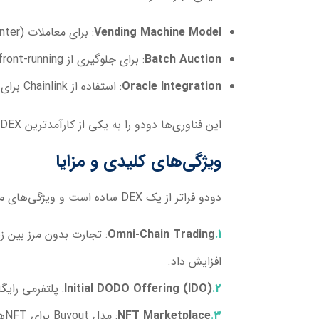
Vending Machine Model
: برای معاملات OTC (Over-the-Counter) با لغزش صفر.
Batch Auction
: برای جلوگیری از front-running در معاملات بزرگ.
Oracle Integration
: استفاده از Chainlink برای قیمت‌های دقیق و جلوگیری از دستکاری.
این فناوری‌ها دودو را به یکی از کارآمدترین DEXها تبدیل کرده، با کارمزدهای معاملاتی پایین (معمولاً ۰.۳%) و TVL پایدار حتی در بازارهای نزولی.
ویژگی‌های کلیدی و مزایا
دودو فراتر از یک DEX ساده است و ویژگی‌های متنوعی برای کاربران ارائه می‌دهد:
Omni-Chain Trading
افزایش داد.
Initial DODO Offering (IDO)
: پلتفرمی رایگان برا
NFT Marketplace
: مدل Buyout برای NFTهای با ارزش بالا و Retail برای NFTهای متوسط، با نقدینگی تضمینی.