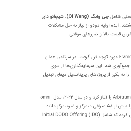
چی وانگ (
Qi Wang
)
،
شیچائو دای
ند. ایده اولیه دودو از نیاز به حل مشکلات
دینگی ناکافی منجر به لغزش قیمت بالا و ضررهای موقتی
راه‌اندازی رسمی دودو در آگوست ۲۰۲۰ رخ داد و بلافاصله با جذب سرمایه ۶۰۰,۰۰۰ دلاری در دور seed از Framework Ventures مورد توجه قرار گرفت. در سپتامبر همان
ال، دور خصوصی دیگری به مبلغ ۵ میلیون دلار با رهبری Pantera Capital، Binance Labs و Three Arrows Capital جمع‌آوری شد. این سرمایه‌گذاری‌ها از سوی
Coi و Alameda Research (پیش از سقوط FTX) حمایت شد و دودو را به یکی از پروژه‌های پرپتانسیل دیفای تبدیل
از آن زمان، دودو گسترش چشمگیری داشته است. در سال ۲۰۲۱، ادغام با زنجیره‌های لایه دوم اتریوم مانند Optimism و Arbitrum را آغاز کرد و در سال ۲۰۲۲، مدل omni-
chain را برای تجارت بین‌زنجیره‌ای معرفی نمود. تا سال ۲۰۲۵، دودو بیش از ۲۱ میلیون دلار ارزش قفل‌شده (TVL) دارد و با بیش از ۵۸ صرافی متمرکز و غیرمتمرکز مانند
Binance، KuCoin و Uniswap ادغام شده است. این رشد، دودو را از یک DEX ساده به یک اکوسیستم کامل دیفای تبدیل کرده که شامل Initial DODO Offering (IDO)