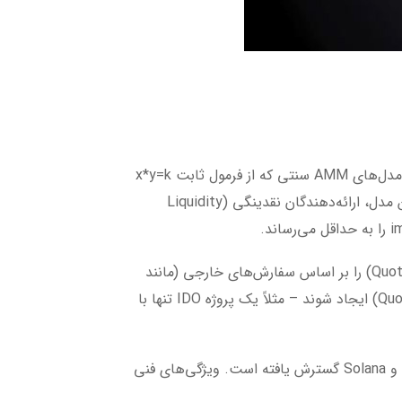
است که در آوریل ۲۰۲۰ طراحی شد. برخلاف مدل‌های AMM سنتی که از فرمول ثابت x*y=k
استفاده می‌کنند و منجر به لغزش قیمت بالا در معاملات بزرگ می‌شوند، PMM یک رویکرد هیبریدی ارائه می‌دهد. در این مدل، ارائه‌دهندگان نقدینگی (Liquidity
PMM بر پایه مفهوم "بازارساز فعال" عمل می‌کند: وقتی یک معامله‌گر وارد بازار می‌شود، PMM عمق پیشنهادی (Quote Depth) را بر اساس سفارش‌های خارجی (مانند
قیمت‌های اوراکل) تنظیم می‌کند. این مدل اجازه می‌دهد تا استخرهای نقدینگی بدون نیاز به توکن کوتیشن (Quote Token) ایجاد شوند – مثلاً یک پروژه IDO تنها با
دودو بر روی بلاکچین اتریوم ساخته شده، اما با استفاده از بریج‌های cross-chain، به زنجیره‌هایی مانند BSC، Polygon و Solana گسترش یافته است. ویژگی‌های فنی