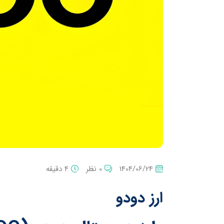
1404/06/24
0 نظر
4 دقیقه
ارز دودو