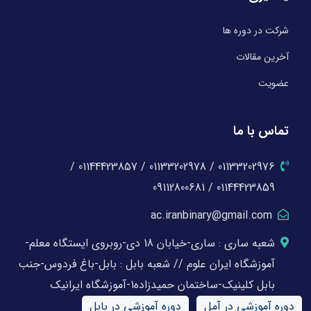
شرکت در دوره ها
آخرین مقالات
عضویت
تماس با ما
01133202976 / 01133202978 / 01144423857 /
01144423859 / 09112800681
ac.iranbinary@gmail.com
شعبه ساری : ساری-خیابان 18 دی-روبروی ایستگاه معلم-
آموزشگاه ایران علوم // شعبه بابل : بابل-باغ فردوس-جنب
بابل کلینیک-ساختمان حمیدزاده1-آموزشگاه ایرانیک
دوره آموزشی در آمل
دوره آموزشی در بابل