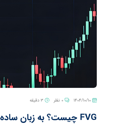
1404/10/10
0 نظر
3 دقیقه
FVG چیست؟ به زبان ساده