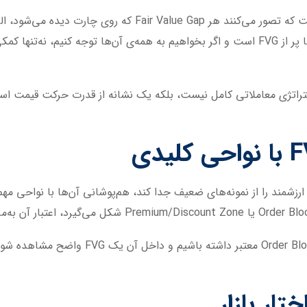
یکی از اشتباهات رایج معامله‌گران تازه‌کار این است که تصور می
که واقعیت این است که چارت در تمام تایم‌فریم‌ها پر از FVG است و اگر بخواهیم به همه‌ی آن‌ها 
ت که FVG به‌تنهایی یک استراتژی معاملاتی کامل نیست، بلکه یک نشانه از قدرت حرکت 
به‌عنوان مثال، اگر در تایم‌فریم چهار ساعته یک k