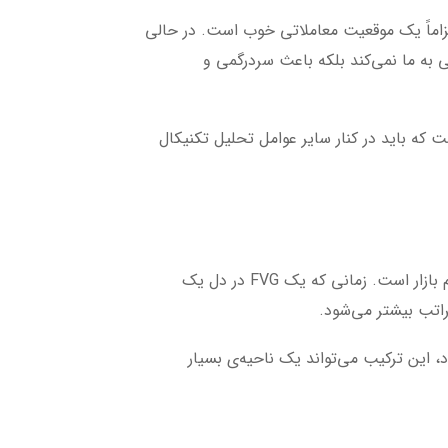
‌کنند هر Fair Value Gap که روی چارت دیده می‌شود، الزاماً یک موقعیت معاملاتی خوب است. در حالی
توجه کنیم، نه‌تنها کمکی به ما نمی‌کند بلکه باعث سردرگمی و
قیمت است که باید در کنار سایر عوامل تحلیل تکنیکال
یکی از مهم‌ترین فیلترهایی که می‌تواند FVGهای ارزشمند را از نمونه‌های ضعیف جدا کند، هم‌پوشانی آن‌ها با نواحی مهم بازار است. زمانی که یک FVG در دل یک
Order Bloc معتبر داشته باشیم و داخل آن یک FVG واضح مشاهده شود، این ترکیب می‌تواند یک ناحیه‌ی بسیار