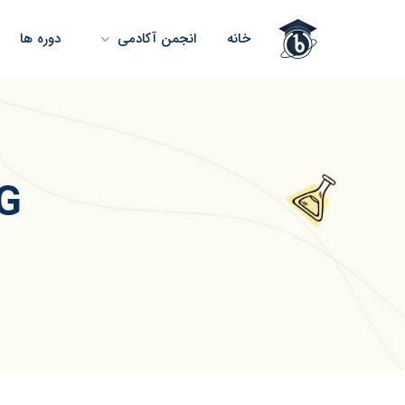
خانه
انجمن آکادمی
دوره ها
FVG چیس