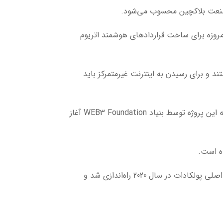
ی صنعت بلاکچین محسوب می‌شود.
شت. او خالق زبان برنامه‌نویسی سالیدیتی (Solidity) است؛ زبانی که امروزه برای ساخت قراردادهای هوشمند اتریوم
 و برای رسیدن به اینترنت غیرمتمرکز باید
در سال 2016 وایت‌پیپر پولکادات منتشر شد و توجه بسیاری از فعالان حوزه بلاکچین را به خود جلب کرد. پس از آن توسعه این پروژه توسط بنیاد WEB3 Foundation آغاز
ه است.
در سال 2017 عرضه اولیه توکن پولکادات برگزار شد و میلیون‌ها دلار سرمایه برای توسعه پروژه جذب شد. در نهایت شبکه اصلی پولکادات در سال 2020 راه‌اندازی شد و