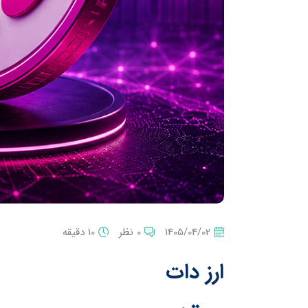
1405/04/02
0 نظر
10 دقیقه
ارز دات