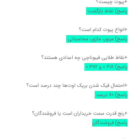
+پیوت چیست؟
پاسخ) نقاط بازگشت
+انواع پیوت کدام است؟
پاسخ) مینور، ماژور، محاسباتی
+نقاط طلایی فیبوناچی چه اعدادی هستند؟
پاسخ) 0.618 و 0.382
+احتمال فیک شدن بریک اوت‌ها چند درصد است؟
پاسخ) 80 درصد
+رنج قدرت سمت خریداران است یا فروشندگان؟
پاسخ) فروشندگان