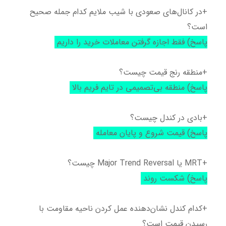
+در کانال‌های صعودی با شیب ملایم کدام جمله صحیح
است؟
پاسخ) فقط اجازه گرفتن معاملات خرید را داریم
+منطقه رنج قیمت چیست؟
پاسخ) منطقه بی‌تصمیمی در تایم فریم بالا
+بادی در کندل چیست؟
پاسخ) قیمت شروع و پایان معامله
+MRT یا Major Trend Reversal چیست؟
پاسخ) شکست روند
+کدام کندل نشان‌دهنده عمل کردن ناحیه مقاومت با
رسیدن قیمت است؟