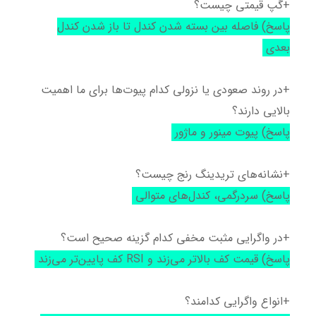
+گپ قیمتی چیست؟
پاسخ) فاصله بین بسته شدن کندل تا باز شدن کندل
بعدی
+در روند صعودی یا نزولی کدام پیوت‌ها برای ما اهمیت
بالایی دارند؟
پاسخ) پیوت مینور و ماژور
+نشانه‌های تریدینگ رنج چیست؟
پاسخ) سردرگمی، کندل‌های متوالی
+در واگرایی مثبت مخفی کدام گزینه صحیح است؟
پاسخ) قیمت کف بالاتر می‌زند و RSI کف پایین‌تر می‌زند
+انواع واگرایی کدامند؟