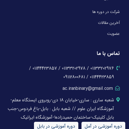
شرکت در دوره ها
آخرین مقالات
عضویت
تماس با ما
01133202976 / 01133202978 / 01144423857 /
01144423859 / 09112800681
ac.iranbinary@gmail.com
شعبه ساری : ساری-خیابان 18 دی-روبروی ایستگاه معلم-
آموزشگاه ایران علوم // شعبه بابل : بابل-باغ فردوس-جنب
بابل کلینیک-ساختمان حمیدزاده1-آموزشگاه ایرانیک
دوره آموزشی در آمل
دوره آموزشی در بابل