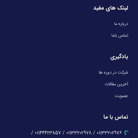
لینک های مفید
درباره ما
تماس باما
یادگیری
شرکت در دوره ها
آخرین مقالات
عضویت
تماس با ما
01133202976 / 01133202978 / 01144423857 /