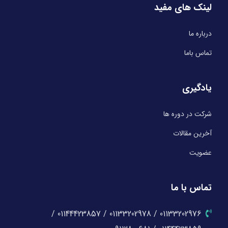
لینک های مفید
درباره ما
تماس باما
یادگیری
شرکت در دوره ها
آخرین مقالات
عضویت
تماس با ما
01133202976 / 01133202978 / 01144423857 /