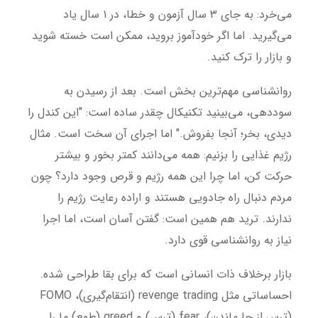
می‌خرد: به جای ۳ سال آزمون و خطا، در ۱ سال یاد
می‌گیرید. اما اگر خودآموز بروید، ممکن است خسته شوید
و بازار را ترک کنید.
روانشناسی مهم‌ترین بخش است. بعد از رسیدن به
سوددهی، می‌بینید تکنیکال چقدر ساده است: "این کندل را
دیدی، بخر؛ آنجا بفروش." اما اجرای آن سخت است. مثال
رژیم غذایی را بزنیم: همه می‌دانند کمتر بخور و بیشتر
حرکت کن، اما چرا این همه رژیم و قرص وجود دارد؟ چون
مردم دنبال راه جادویی هستند و اراده رعایت رژیم را
ندارند. ترید هم همین است: گفتن آسان است، اما اجرا
نیاز به روانشناسی قوی دارد.
بازار برخلاف ذات انسانی است که برای بقا طراحی شده.
احساساتی مثل revenge trading (انتقام‌گیری)، FOMO
(ترس از جا ماندن)، fear (ترس) و greed (طمع) ما را