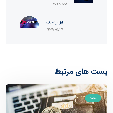
1404/06/15
ارز وراسیتی
1404/05/27
پست های مرتبط
مقالات