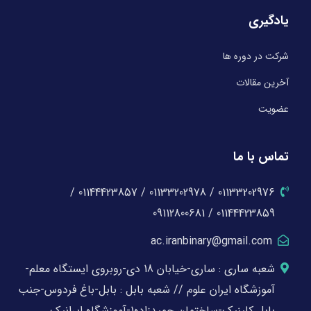
یادگیری
شرکت در دوره ها
آخرین مقالات
عضویت
تماس با ما
01133202976 / 01133202978 / 01144423857 /
01144423859 / 09112800681
ac.iranbinary@gmail.com
شعبه ساری : ساری-خیابان 18 دی-روبروی ایستگاه معلم-
آموزشگاه ایران علوم // شعبه بابل : بابل-باغ فردوس-جنب
بابل کلینیک-ساختمان حمیدزاده1-آموزشگاه ایرانیک