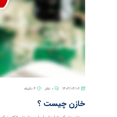
1403/04/06
0 نظر
4 دقیقه
خازن چیست ؟